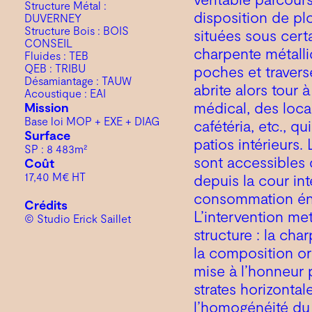
Structure Métal :
disposition de plo
DUVERNEY
Structure Bois : BOIS
situées sous cert
CONSEIL
charpente métalli
Fluides : TEB
QEB : TRIBU
poches et travers
Désamiantage : TAUW
abrite alors tour
Acoustique : EAI
médical, des loca
Mission
Base loi MOP + EXE + DIAG
cafétéria, etc., qu
Surface
patios intérieurs
SP : 8 483m²
sont accessibles
Coût
17,40 M€ HT
depuis la cour inté
consommation éne
Crédits
L’intervention me
© Studio Erick Saillet
structure : la ch
la composition or
mise à l’honneur p
strates horizonta
l’homogénéité du