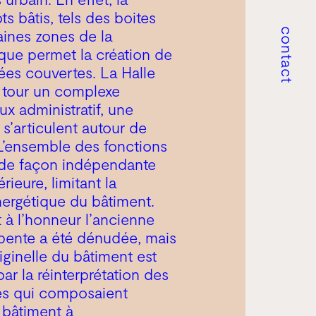
ts bâtis, tels des boites
aines zones de la
contact
que permet la création de
ées couvertes. La Halle
 à tour un complexe
ux administratif, une
i s’articulent autour de
. L’ensemble des fonctions
 de façon indépendante
rieure, limitant la
rgétique du bâtiment.
t à l’honneur l’ancienne
arpente a été dénudée, mais
iginelle du bâtiment est
ar la réinterprétation des
les qui composaient
 bâtiment à