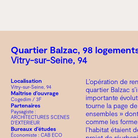
Quartier Balzac, 98 logement
Vitry-sur-Seine, 94
Localisation
L’opération de re
Vitry-sur-Seine, 94
quartier Balzac s’
Maîtrise d’ouvrage
importante évoluti
Cogedim / 3F
tourne la page d
Partenaires
Paysagiste :
ensembles » dont 
ARCHITECTURES SCENES
comme les formes 
D'EXTERIEUR
Bureaux d’études
l’habitat étaient
Économiste : CAB ECO
projet de réurbani