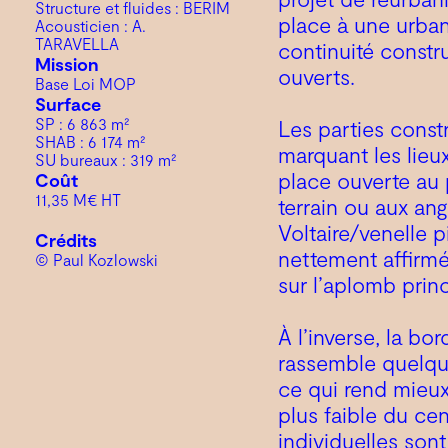
Structure et fluides : BERIM
place à une urban
Acousticien : A.
TARAVELLA
continuité constr
Mission
ouverts.
Base Loi MOP
Surface
SP : 6 863 m²
Les parties constr
SHAB : 6 174 m²
marquant les lieu
SU bureaux : 319 m²
place ouverte au 
Coût
11,35 M€ HT
terrain ou aux ang
Voltaire/venelle 
Crédits
nettement affirmée
© Paul Kozlowski
sur l’aplomb princ
À l’inverse, la bo
rassemble quelque
ce qui rend mieux
plus faible du cen
individuelles sont