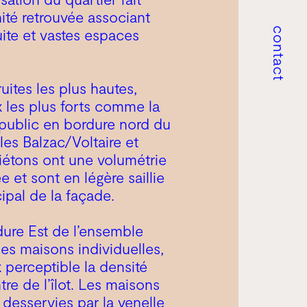
ité retrouvée associant
uite et vastes espaces
contact
uites les plus hautes,
x les plus forts comme la
public en bordure nord du
les Balzac/Voltaire et
piétons ont une volumétrie
 et sont en légère saillie
ipal de la façade.
rdure Est de l’ensemble
s maisons individuelles,
 perceptible la densité
tre de l’îlot. Les maisons
 desservies par la venelle